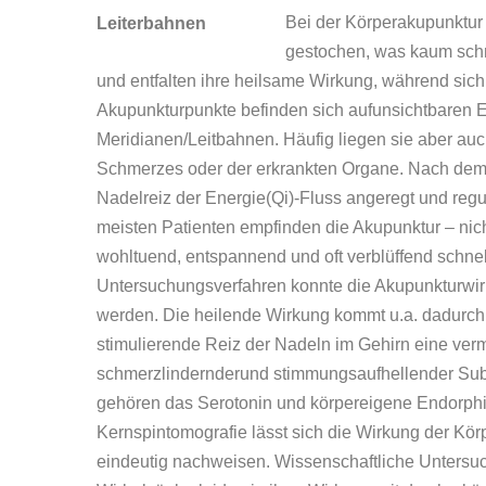
Bei der Körperakupunktur
gestochen, was kaum schme
und entfalten ihre heilsame Wirkung, während sich 
Akupunkturpunkte befinden sich aufunsichtbaren
Meridianen/Leitbahnen. Häufig liegen sie aber au
Schmerzes oder der erkrankten Organe. Nach dem 
Nadelreiz der Energie(Qi)-Fluss angeregt und regu
meisten Patienten empfinden die Akupunktur – nich
wohltuend, entspannend und oft verblüffend schne
Untersuchungsverfahren konnte die Akupunkturwirku
werden.
Die heilende Wirkung kommt u.a. dadurch
stimulierende Reiz der Nadeln im Gehirn eine ver
schmerzlindernderund stimmungsaufhellender Sub
gehören das Serotonin und körpereigene Endorphin
Kernspintomografie lässt sich die Wirkung der Kör
eindeutig nachweisen. Wissenschaftliche Untersu