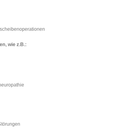
dscheibenoperationen
n, wie z.B.:
neuropathie
Störungen